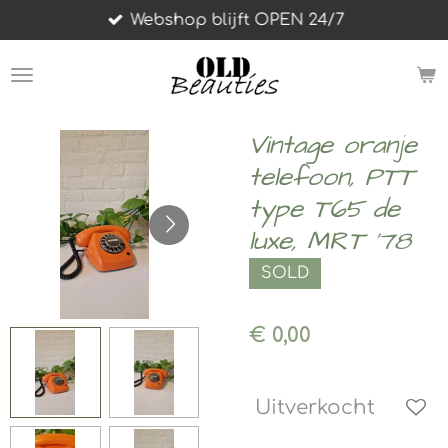
Webshop blijft OPEN 24/7
Ga
direct
naar
de
hoofdinhoud
Vintage oranje
telefoon, PTT
type T65 de
luxe, MRT '78
SOLD
€ 0,00
Uitverkocht