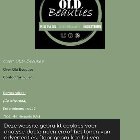
Over OLD Beauties
Over Old Beauties
Contactformulier
Bezoekadres :
(Op afspraak)
Korenbloemstraat 3
7552 HH Hengelo (Ov.)
Deze website gebruikt cookies voor
analyse-doeleinden en/of het tonen van
KVK : 94243417
advertenties. Door gebruik te blijven
BTW : NL003080706B05