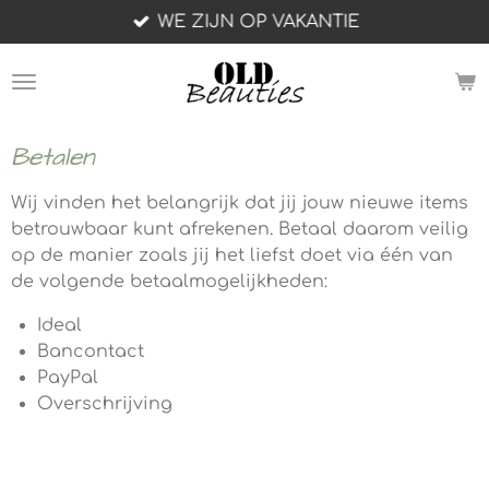
WE ZIJN OP VAKANTIE
Ga
direct
naar
de
hoofdinhoud
Betalen
Wij vinden het belangrijk dat jij jouw nieuwe items
betrouwbaar kunt afrekenen. Betaal daarom veilig
op de manier zoals jij het liefst doet via één van
de volgende betaalmogelijkheden:
Ideal
Bancontact
PayPal
Overschrijving