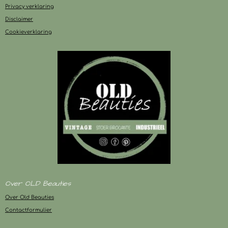
Privacy verklaring
Disclaimer
Cookieverklaring
Over OLD Beauties
Over Old Beauties
Contactformulier