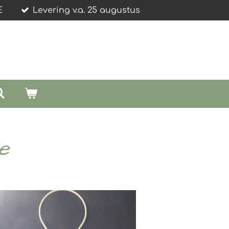
E
Levering v.a. 25 augustus
e