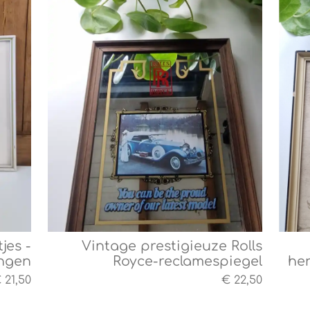
tjes -
Vintage prestigieuze Rolls
ingen
Royce-reclamespiegel
her
 21,50
€ 22,50