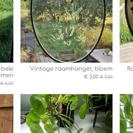
bbele
Vintage raamhanger, bloem
R
emen
€ 3,00
€ 5,00
€ 6,50