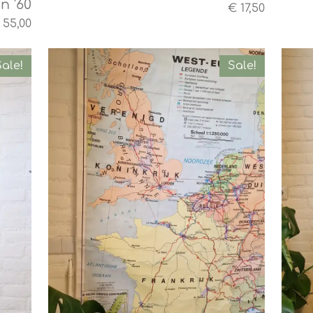
n '60
€ 17,50
 55,00
ale!
Sale!