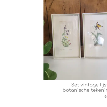
Set vintage lijs
botanische teken
€