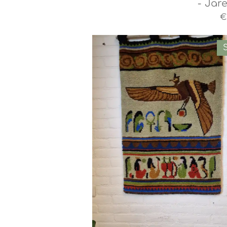
- Jare
€
S