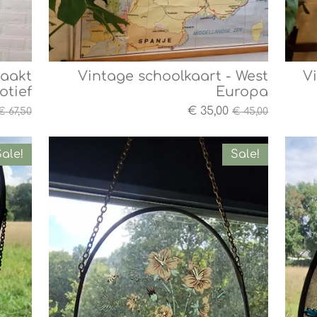
aakt
Vintage schoolkaart - West
V
otief
Europa
€ 35,00
€ 67,50
€ 45,00
ale!
Sale!