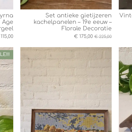
myrna
Set antieke gietijzeren
Vin
 Age
kachelpanelen – 19e eeuw –
rgeel
Florale Decoratie
115,00
€ 175,00
€ 225,00
LE!!!