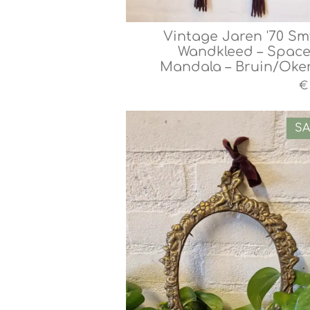
Vintage Jaren '70 S
Wandkleed – Space
Mandala – Bruin/Oke
€ 
SA