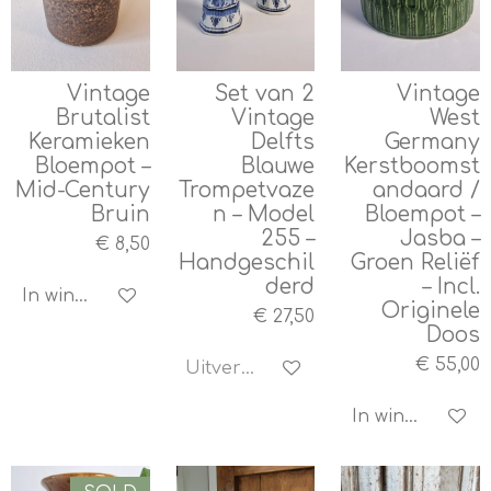
Vintage
Set van 2
Vintage
Brutalist
Vintage
West
Keramieken
Delfts
Germany
Bloempot –
Blauwe
Kerstboomst
Mid-Century
Trompetvaze
andaard /
Bruin
n – Model
Bloempot –
255 –
Jasba –
€ 8,50
Handgeschil
Groen Reliëf
derd
– Incl.
In winkelwagen
Originele
€ 27,50
Doos
€ 55,00
Uitverkocht
In winkelwagen