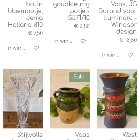
bruin
goudkleurig
Vaas, JG
bloempotje,
potje -
Durand voor
Jema
G571/10
Luminarc -
Holland 810
Windsor
€ 6,50
design
€ 7,50
€ 18,50
In winkelwagen
In winkelwagen
In winkelwagen
Sale!
Stijlvolle
Vaas
West