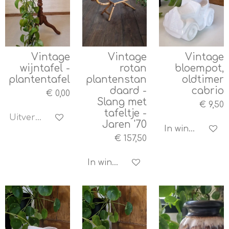
Vintage
Vintage
Vintage
wijntafel -
rotan
bloempot,
plantentafel
plantenstan
oldtimer
daard -
cabrio
€ 0,00
Slang met
€ 9,50
tafeltje -
Uitverkocht
Jaren '70
In winkelwagen
€ 157,50
In winkelwagen