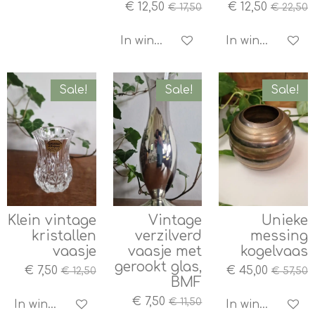
€ 12,50
€ 12,50
€ 17,50
€ 22,50
In winkelwagen
In winkelwagen
Sale!
Sale!
Sale!
Klein vintage
Vintage
Unieke
kristallen
verzilverd
messing
vaasje
vaasje met
kogelvaas
gerookt glas,
€ 7,50
€ 45,00
€ 12,50
€ 57,50
BMF
€ 7,50
€ 11,50
In winkelwagen
In winkelwagen