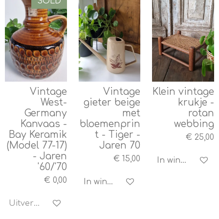
SOLD
Vintage
Vintage
Klein vintage
West-
gieter beige
krukje -
Germany
met
rotan
Kanvaas -
bloemenprin
webbing
Bay Keramik
t - Tiger -
€ 25,00
(Model 77-17)
Jaren 70
- Jaren
€ 15,00
In winkelwagen
'60/'70
€ 0,00
In winkelwagen
Uitverkocht