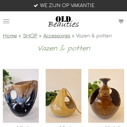
WE ZIJN OP VAKANTIE
Ga
direct
naar
de
hoofdinhoud
Home
»
SHOP
»
Accessoires
»
Vazen & potten
Vazen & potten