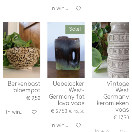
In winkelwagen
Sale!
Berkenbast
Uebelacker
Vintage
bloempot
West-
West
Germany fat
Germany
€ 9,50
lava vaas
keramieken
vaas
€ 27,50
€ 42,50
In winkelwagen
€ 17,50
In winkelwagen
In winkelwagen