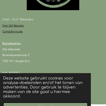
Over OLD Beauties
Over Old Beauties
Contactformulier
Bezoekadres :
(Op afspraak)
Korenbloemstraat 3
7552 HH Hengelo (Ov.)
KVK : 94243417
Deze website gebruikt cookies voor
BTW : NL003080706B05
analyse-doeleinden en/of het tonen van
advertenties. Door gebruik te blijven
maken van de site gaat u hiermee
© 2024 OLD Beauties I Alle rechten voorbehouden
akkoord.
Powered by
JouwWeb