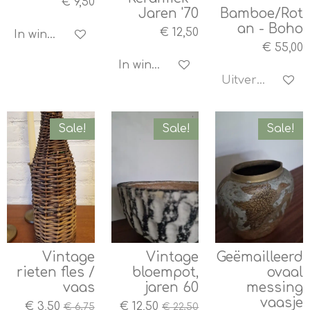
€ 9,50
Jaren '70
Bamboe/Rot
an - Boho
€ 12,50
In winkelwagen
€ 55,00
In winkelwagen
Uitverkocht
Sale!
Sale!
Sale!
Vintage
Vintage
Geëmailleerd
rieten fles /
bloempot,
ovaal
vaas
jaren 60
messing
vaasje
€ 3,50
€ 12,50
€ 6,75
€ 22,50