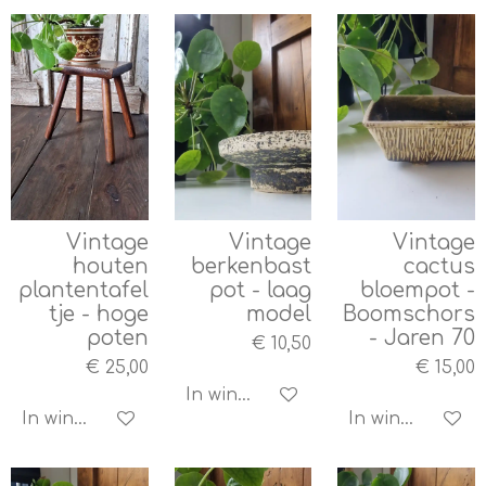
Vintage
Vintage
Vintage
houten
berkenbast
cactus
plantentafel
pot - laag
bloempot -
tje - hoge
model
Boomschors
poten
- Jaren 70
€ 10,50
€ 25,00
€ 15,00
In winkelwagen
In winkelwagen
In winkelwagen