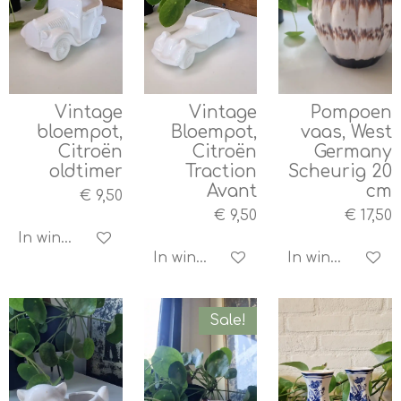
Vintage
Vintage
Pompoen
bloempot,
Bloempot,
vaas, West
Citroën
Citroën
Germany
oldtimer
Traction
Scheurig 20
Avant
cm
€ 9,50
€ 9,50
€ 17,50
In winkelwagen
In winkelwagen
In winkelwagen
Sale!