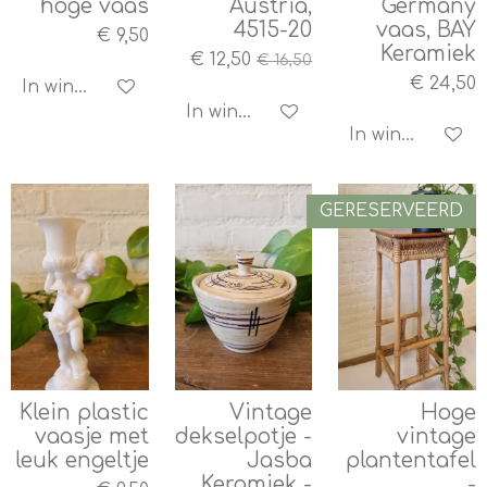
hoge vaas
Austria,
Germany
4515-20
vaas, BAY
€ 9,50
Keramiek
€ 12,50
€ 16,50
€ 24,50
In winkelwagen
In winkelwagen
In winkelwagen
GERESERVEERD
Klein plastic
Vintage
Hoge
vaasje met
dekselpotje -
vintage
leuk engeltje
Jasba
plantentafel
Keramiek -
-