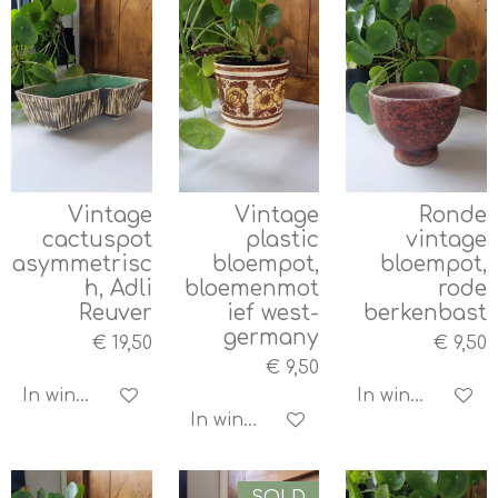
Vintage
Vintage
Ronde
cactuspot
plastic
vintage
asymmetrisc
bloempot,
bloempot,
h, Adli
bloemenmot
rode
Reuver
ief west-
berkenbast
germany
€ 19,50
€ 9,50
€ 9,50
In winkelwagen
In winkelwagen
In winkelwagen