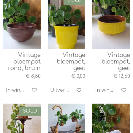
SOLD
Vintage
Vintage
Vintage
bloempot
bloempot,
bloempot,
rond, bruin
geel
geel
€ 8,50
€ 0,00
€ 12,50
In winkelwagen
Uitverkocht
In winkelwagen
SOLD