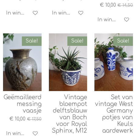
€ 10,00
€ 14,50
In winkelwagen
In winkelwagen
In winkelwagen
Sale!
Sale!
Sale!
Geëmailleerd
Vintage
Set van
messing
bloempot
vintage West
vaasje
delftsblauw
Germany
van Boch
potjes van
€ 10,00
€ 17,50
voor Royal
Keuls
Sphinx, M12
aardewerk
In winkelwagen