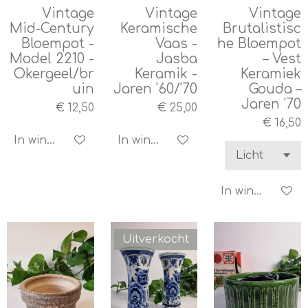
Vintage
Vintage
Vintage
Mid-Century
Keramische
Brutalistisc
Bloempot -
Vaas -
he Bloempot
Model 2210 -
Jasba
– Vest
Okergeel/br
Keramik -
Keramiek
uin
Jaren '60/'70
Gouda –
Jaren '70
€ 12,50
€ 25,00
€ 16,50
In winkelwagen
In winkelwagen
In winkelwagen
Uitverkocht