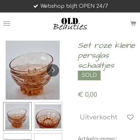
Webshop blijft OPEN 24/7
Ga
direct
naar
de
hoofdinhoud
Set roze kleine
persglas
schaaltjes
SOLD
€ 0,00
Uitverkocht
Artikelnummer: