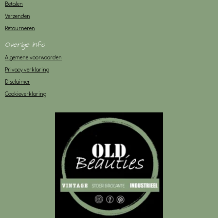
Betalen
Verzenden
Retourneren
Overige info
Algemene voorwaarden
Privacy verklaring
Disclaimer
Cookieverklaring