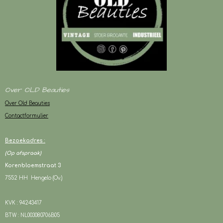
Over OLD Beauties
Over Old Beauties
Contactformulier
Bezoekadres :
(Op afspraak)
Korenbloemstraat 3
7552 HH Hengelo (Ov.)
KVK : 94243417
BTW : NL003080706B05