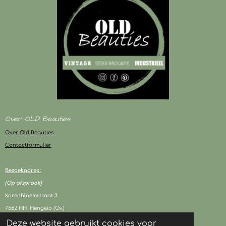
Over OLD Beauties
Over Old Beauties
Contactformulier
Bezoekadres :
(Op afspraak)
Korenbloemstraat 3
7552 HH Hengelo (Ov.)
Deze website gebruikt cookies voor