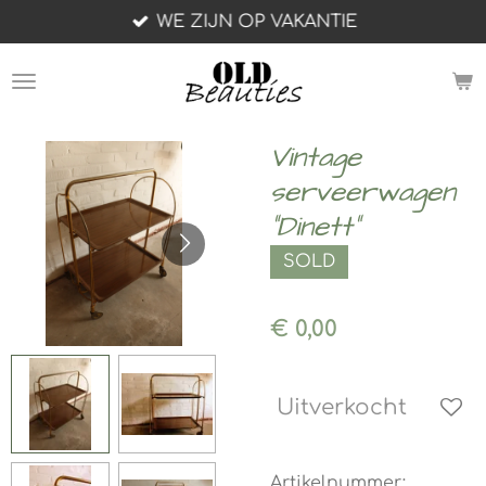
WE ZIJN OP VAKANTIE
Ga
direct
naar
de
hoofdinhoud
Vintage
serveerwagen
"Dinett"
SOLD
€ 0,00
Uitverkocht
Artikelnummer: