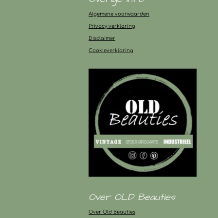
Algemene voorwaarden
Privacy verklaring
Disclaimer
Cookieverklaring
Over OLD Beauties
Over Old Beauties