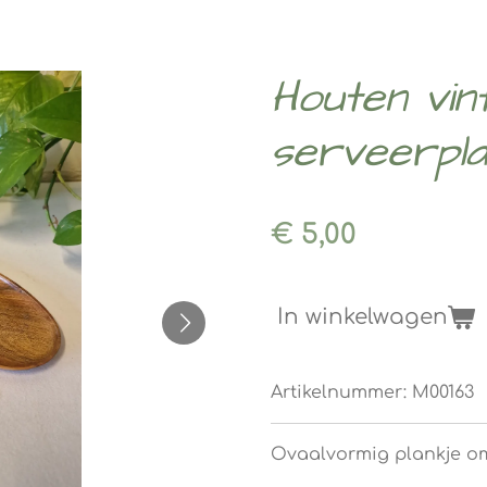
Houten vin
serveerpla
€ 5,00
In winkelwagen
Artikelnummer:
M00163
Ovaalvormig plankje om