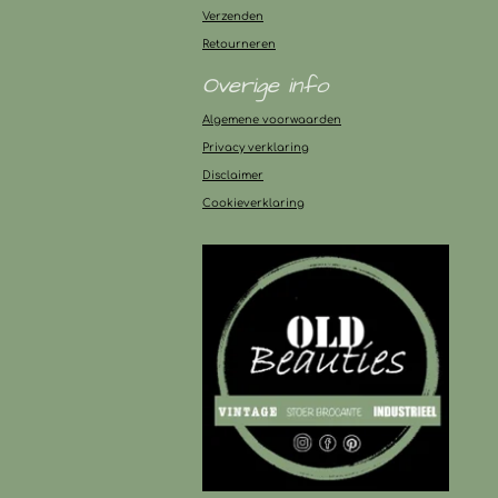
Verzenden
Retourneren
Overige info
Algemene voorwaarden
Privacy verklaring
Disclaimer
Cookieverklaring