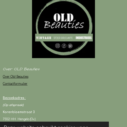
Over OLD Beauties
Over Old Beauties
Contactformulier
Bezoekadres :
(Op afspraak)
Korenbloemstraat 3
7552 HH Hengelo (Ov.)