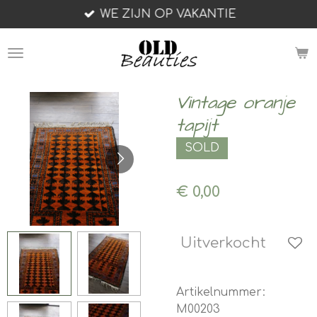
WE ZIJN OP VAKANTIE
Ga
direct
naar
de
hoofdinhoud
Vintage oranje
tapijt
SOLD
€ 0,00
Uitverkocht
Artikelnummer:
M00203