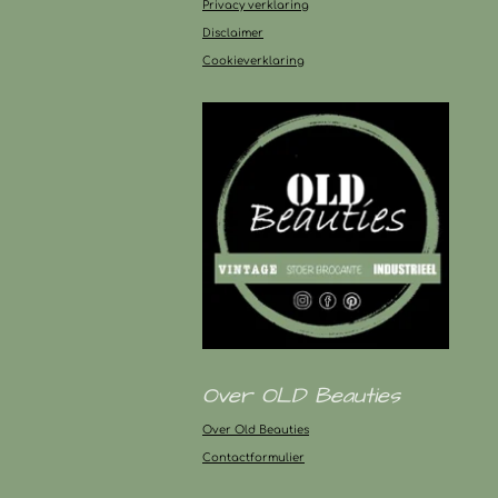
Privacy verklaring
Disclaimer
Cookieverklaring
Over OLD Beauties
Over Old Beauties
Contactformulier