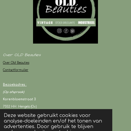
Over OLD Beauties
Over Old Beauties
Contactformulier
Bezoekadres :
(Op afspraak)
Korenbloemstraat 3
7552 HH Hengelo (Ov.)
Deze website gebruikt cookies voor
analyse-doeleinden en/of het tonen van
KVK : 94243417
advertenties. Door gebruik te blijven
BTW : NL003080706B05