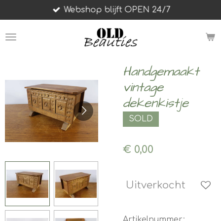
Webshop blijft OPEN 24/7
Ga
direct
naar
de
hoofdinhoud
Handgemaakt
vintage
dekenkistje
SOLD
€ 0,00
Uitverkocht
Artikelnummer: