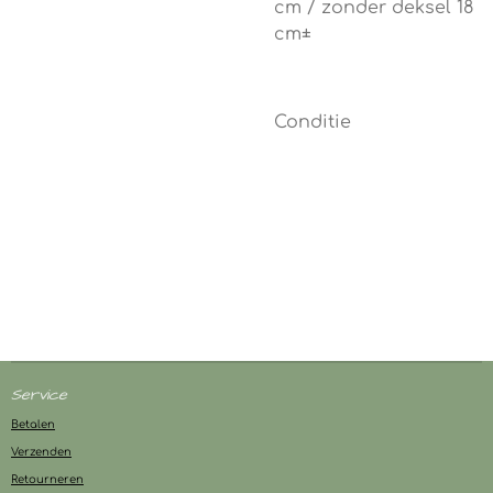
cm / zonder deksel 18
cm±
Conditie
Service
Betalen
Verzenden
Retourneren