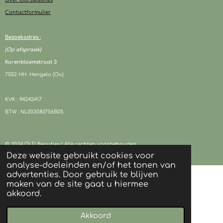
Contactformulier
Bezoekadres :
(Op afspraak)
Korenbloemstraat 3
7552 HH Hengelo (Ov.)
KVK : 94243417
BTW : NL003080706B05
© 2024 OLD Beauties I Alle rechten voorbehouden
Powered by
JouwWeb
Deze website gebruikt cookies voor
analyse-doeleinden en/of het tonen van
advertenties. Door gebruik te blijven
maken van de site gaat u hiermee
akkoord.
Akkoord