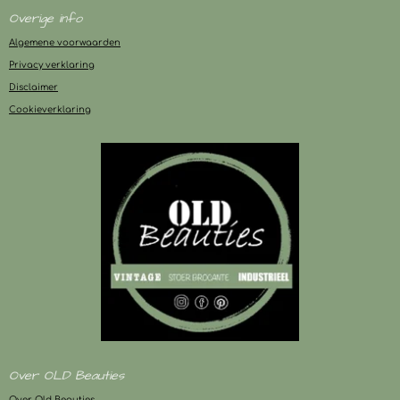
Overige info
Algemene voorwaarden
Privacy verklaring
Disclaimer
Cookieverklaring
Over OLD Beauties
Over Old Beauties