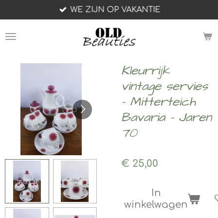
WE ZIJN OP VAKANTIE
Ga
direct
naar
de
hoofdinhoud
Kleurrijk
vintage servies
- Mitterteich
Bavaria - Jaren
70
€ 25,00
In
winkelwagen