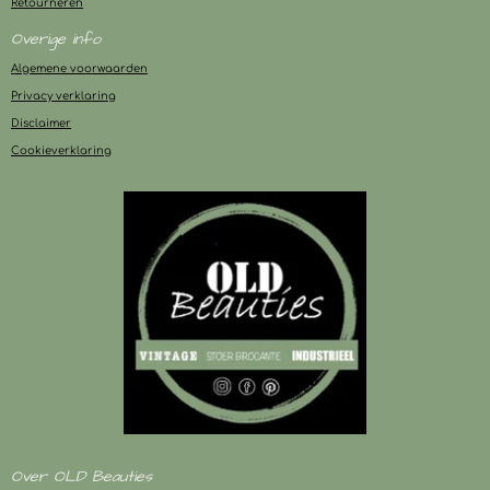
Retourneren
Overige info
Algemene voorwaarden
Privacy verklaring
Disclaimer
Cookieverklaring
Over OLD Beauties