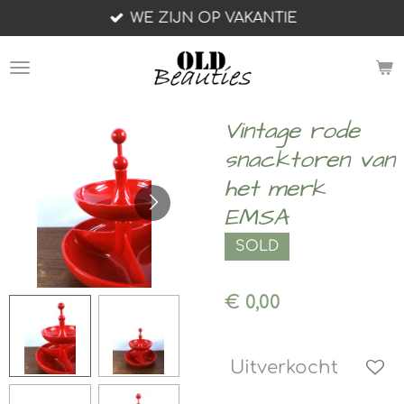
WE ZIJN OP VAKANTIE
Ga
direct
naar
de
hoofdinhoud
Vintage rode
snacktoren van
het merk
EMSA
SOLD
€ 0,00
Uitverkocht