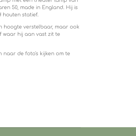
lamp met een theater lamp van
aren 50, made in England. Hij is
houten statief.
k in hoogte verstelbaar, maar ook
 waar hij aan vast zit te
 naar de foto's kijken om te