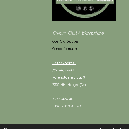
Over OLD Beauties
Over Old Beauties
Contactformulier
Bezoekadres :
(Op afspraak)
Korenbloemstraat 3
7552 HH Hengelo (Ov.)
KVK : 94243417
BTW : NL003080706B05
© 2024 OLD Beauties I Alle rechten voorbehouden