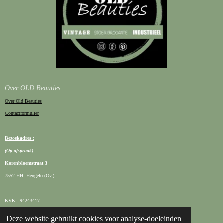
Over OLD Beauties
Over Old Beauties
Contactformulier
Bezoekadres :
(Op afspraak)
Korenbloemstraat 3
7552 HH Hengelo (Ov.)
KVK : 94243417
BTW : NL003080706B05
Deze website gebruikt cookies voor analyse-doeleinden