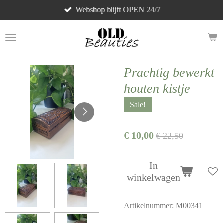
Webshop blijft OPEN 24/7
Ga
direct
naar
de
hoofdinhoud
Prachtig bewerkt
houten kistje
Sale!
€ 10,00
€ 22,50
In
winkelwagen
Artikelnummer:
M00341