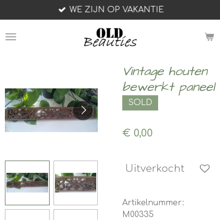
WE ZIJN OP VAKANTIE
Ga
direct
naar
de
hoofdinhoud
Vintage houten
bewerkt paneel
SOLD
€ 0,00
Uitverkocht
Artikelnummer:
M00335