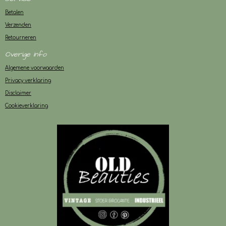
Betalen
Verzenden
Retourneren
Overige info
Algemene voorwaarden
Privacy verklaring
Disclaimer
Cookieverklaring