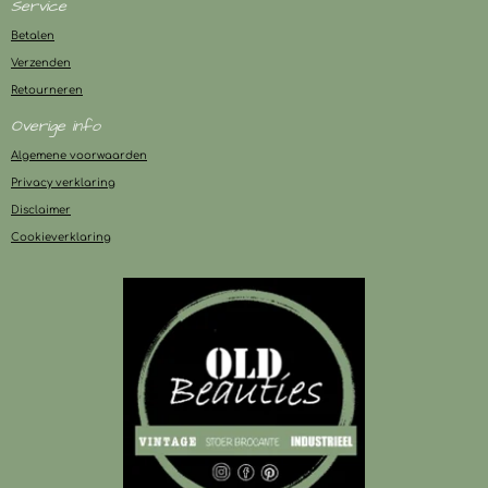
Service
Betalen
Verzenden
Retourneren
Overige info
Algemene voorwaarden
Privacy verklaring
Disclaimer
Cookieverklaring