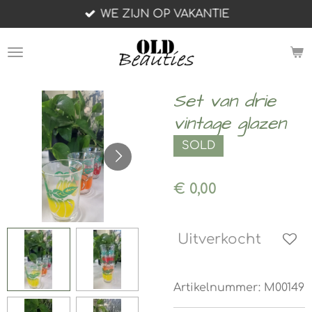
WE ZIJN OP VAKANTIE
Ga
direct
naar
de
hoofdinhoud
Set van drie
vintage glazen
SOLD
€ 0,00
Uitverkocht
Artikelnummer:
M00149