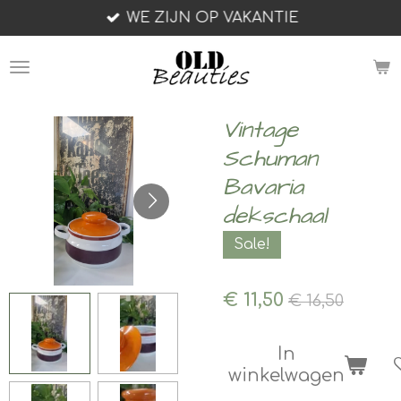
WE ZIJN OP VAKANTIE
Ga
direct
naar
de
hoofdinhoud
Vintage
Schuman
Bavaria
dekschaal
Sale!
€ 11,50
€ 16,50
In
winkelwagen