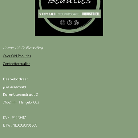
Over OLD Beauties
Over Old Beauties
Contactformulier
Bezoekadres :
(Op afspraak)
Korenbloemstraat 3
7552 HH Hengelo (Ov.)
KVK : 94243417
BTW : NL003080706B05