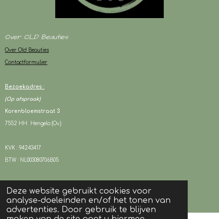
Over OLD Beauties
Over Old Beauties
Contactformulier
Bezoekadres :
(Op afspraak)
Korenbloemstraat 3
7552 HH Hengelo (Ov.)
KVK : 94243417
BTW : NL003080706B05
Deze website gebruikt cookies voor
© 2024 OLD Beauties I Alle rechten voorbehouden
analyse-doeleinden en/of het tonen van
Powered by
JouwWeb
advertenties. Door gebruik te blijven