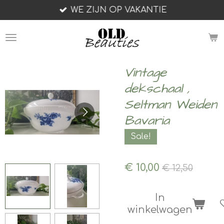
WE ZIJN OP VAKANTIE
Ga
direct
naar
de
hoofdinhoud
Vintage
dekschaal ,
Seltman Weiden
Bavaria
Sale!
€ 10,00
€ 12,50
In
winkelwagen