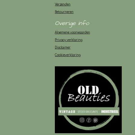
Verzenden
Retourneren
Overige info
Algemene voorwaarden
Privacy verklaring
Disclaimer
Cookieverklaring