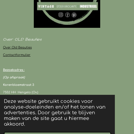
Over OLD Beauties
Over Old Beauties
Contactformulier
Bezoekadres :
(Op afspraak)
Korenbloemstraat 3
7552 HH Hengelo (Ov.)
Deze website gebruikt cookies voor
analyse-doeleinden en/of het tonen van
KVK : 94243417
advertenties. Door gebruik te blijven
BTW : NL003080706B05
maken van de site gaat u hiermee
akkoord.