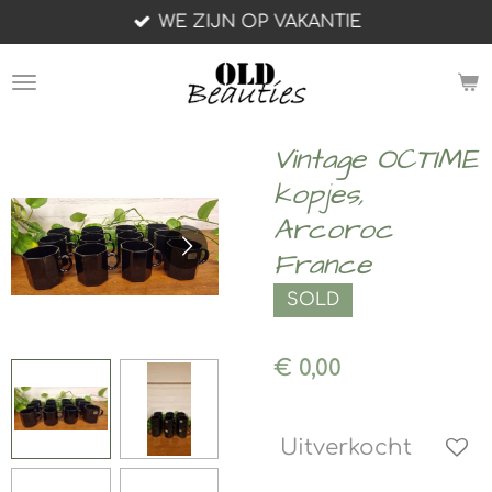
WE ZIJN OP VAKANTIE
Ga
direct
naar
de
hoofdinhoud
Vintage OCTIME
kopjes,
Arcoroc
France
SOLD
€ 0,00
Uitverkocht