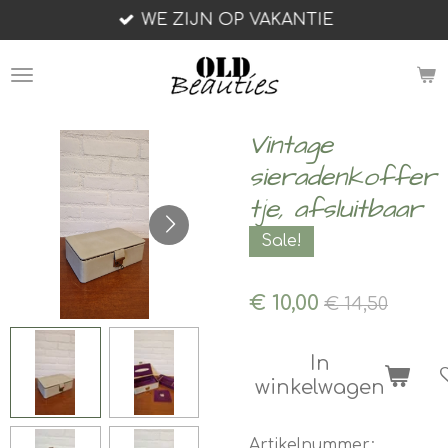
WE ZIJN OP VAKANTIE
Ga
direct
naar
de
hoofdinhoud
Vintage
sieradenkoffer
tje, afsluitbaar
Sale!
€ 10,00
€ 14,50
In
winkelwagen
Artikelnummer: