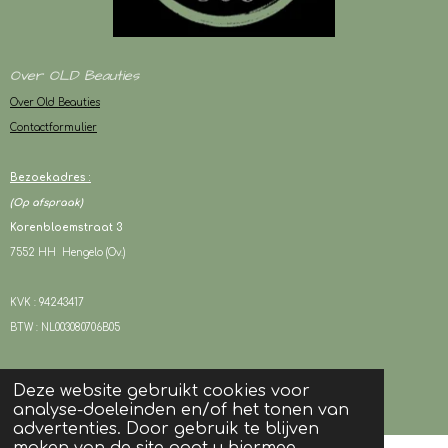
Over OLD Beauties
Over Old Beauties
Contactformulier
Bezoekadres :
(Op afspraak)
Korenbloemstraat 3
7552 HH Hengelo (Ov.)
KVK : 94243417
BTW : NL003080706B05
Deze website gebruikt cookies voor
© 2024 OLD Beauties I Alle rechten voorbehouden
analyse-doeleinden en/of het tonen van
Powered by
JouwWeb
advertenties. Door gebruik te blijven