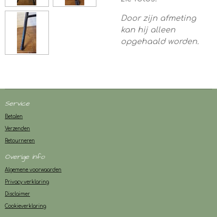
Door zijn afmeting
kan hij alleen
opgehaald worden.
Service
Betalen
Verzenden
Retourneren
Overige info
Algemene voorwaarden
Privacy verklaring
Disclaimer
Cookieverklaring