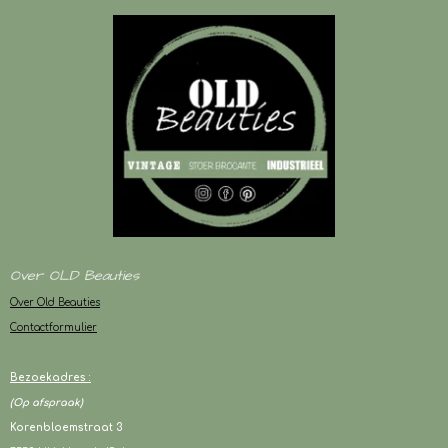
Over OLD Beauties
Over Old Beauties
Contactformulier
Bezoekadres :
(Op afspraak)
Korenbloemstraat 3