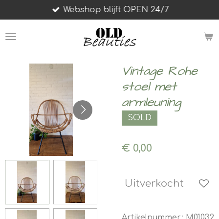
Webshop blijft OPEN 24/7
Ga
direct
naar
de
hoofdinhoud
Vintage Rohe
stoel met
armleuning
SOLD
€ 0,00
Uitverkocht
Artikelnummer:
M01032