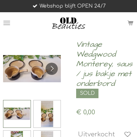
Webshop blijft OPEN 24/7
Ga
direct
naar
de
hoofdinhoud
Vintage
Wedgwood
Monterey, saus
/ jus bakje met
onderbord
SOLD
€ 0,00
Uitverkocht