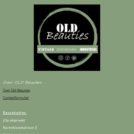
Over OLD Beauties
Over Old Beauties
Contactformulier
Bezoekadres :
(Op afspraak)
Korenbloemstraat 3