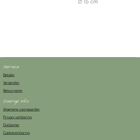
∅ 15 cm
Service
Betalen
Verzenden
Retourneren
Overige info
Algemene voorwaarden
Privacy verklaring
Disclaimer
Cookieverklaring