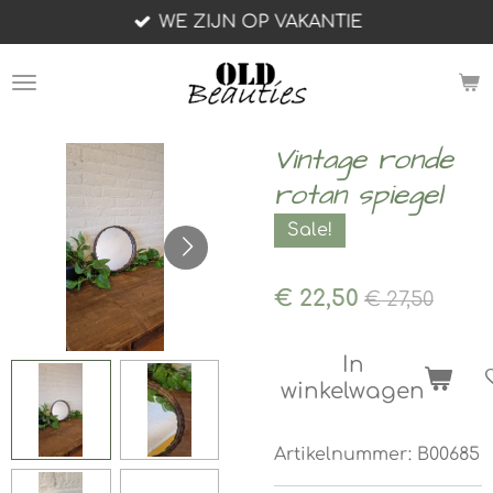
WE ZIJN OP VAKANTIE
Ga
direct
naar
de
hoofdinhoud
Vintage ronde
rotan spiegel
Sale!
€ 22,50
€ 27,50
In
winkelwagen
Artikelnummer:
B00685