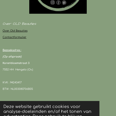
Over OLD Beauties
Over Old Beauties
Contactformulier
Bezoekadres :
(Op afspraak)
Korenbloemstraat 3
7552 HH Hengelo (Ov.)
KVK : 94243417
BTW : NL003080706B05
© 2024 OLD Beauties I Alle rechten voorbehouden
Deze website gebruikt cookies voor
Powered by
JouwWeb
analyse-doeleinden en/of het tonen van