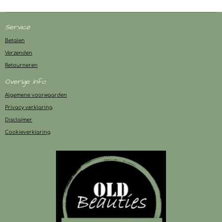
Service
Betalen
Verzenden
Retourneren
Overige info
Algemene voorwaarden
Privacy verklaring
Disclaimer
Cookieverklaring