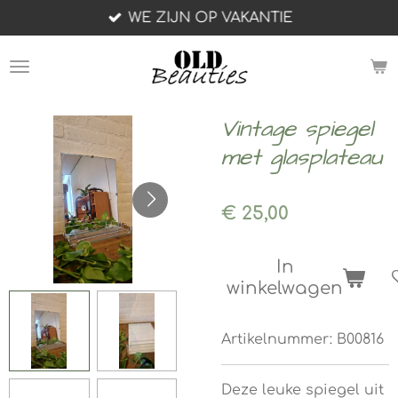
WE ZIJN OP VAKANTIE
Ga
direct
naar
de
hoofdinhoud
Vintage spiegel
met glasplateau
€ 25,00
In
winkelwagen
Artikelnummer:
B00816
Deze leuke spiegel uit