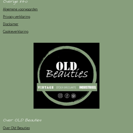
Overige info
Algemene voorwaarden
Privacy verklaring
Disclaimer
Cookieverklaring
Over OLD Beauties
Over Old Beauties