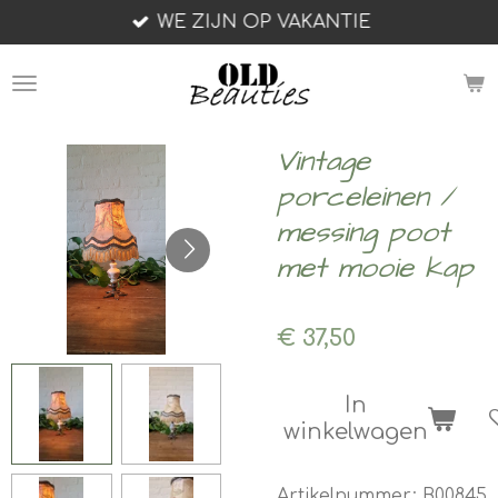
WE ZIJN OP VAKANTIE
Ga
direct
naar
de
hoofdinhoud
Vintage
porceleinen /
messing poot
met mooie kap
€ 37,50
In
winkelwagen
Artikelnummer:
B00845