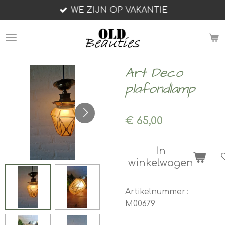
WE ZIJN OP VAKANTIE
Ga
direct
naar
de
hoofdinhoud
Art Deco
plafondlamp
€ 65,00
In
winkelwagen
Artikelnummer:
M00679