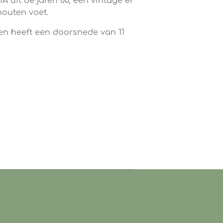
uit de jaren 80, een vintage ei
houten voet.
en heeft een doorsnede van 11