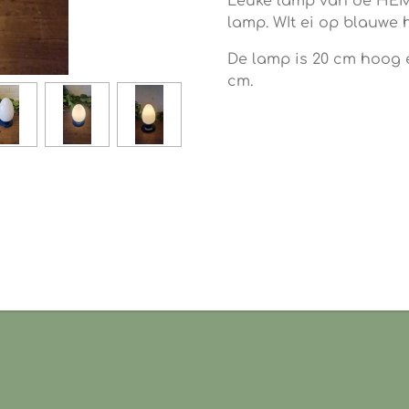
Leuke lamp van de HEMA 
lamp. WIt ei op blauwe 
De lamp is 20 cm hoog 
cm.