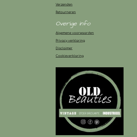
Verzenden
Retourneren
Overige info
Algemene voorwaarden
Privacy verklaring
Disclaimer
Cookieverklaring