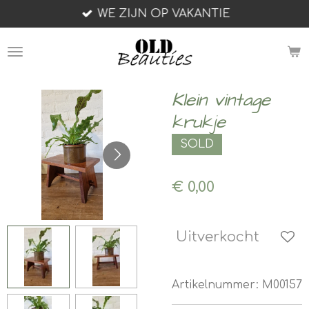
WE ZIJN OP VAKANTIE
Ga
direct
naar
de
hoofdinhoud
Klein vintage
krukje
SOLD
€ 0,00
Uitverkocht
Artikelnummer:
M00157