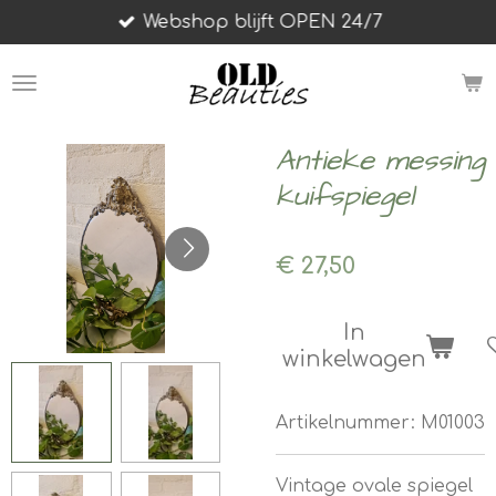
Webshop blijft OPEN 24/7
Ga
direct
naar
de
hoofdinhoud
Antieke messing
kuifspiegel
€ 27,50
In
winkelwagen
Artikelnummer:
M01003
Vintage ovale spiegel