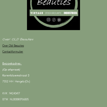
Over OLD Beauties
Over Old Beauties
Contactformulier
Bezoekadres :
(Op afspraak)
Korenbloemstraat 3
7552 HH Hengelo (Ov.)
KVK : 94243417
BTW : NL003080706B05