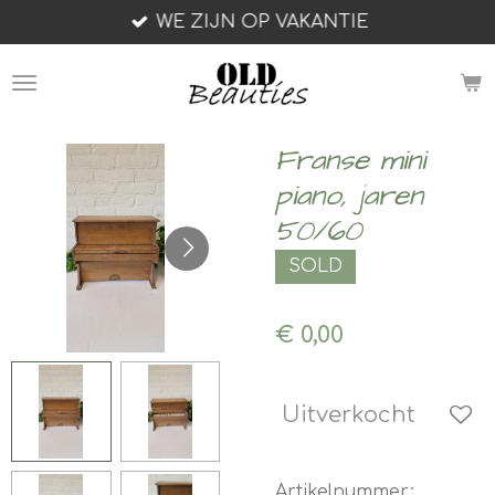
WE ZIJN OP VAKANTIE
Ga
direct
naar
de
hoofdinhoud
Franse mini
piano, jaren
50/60
SOLD
€ 0,00
Uitverkocht
Artikelnummer: