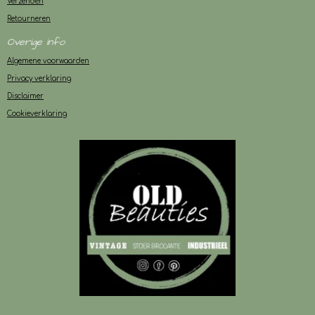
Verzenden
Retourneren
Overige info
Algemene voorwaarden
Privacy verklaring
Disclaimer
Cookieverklaring