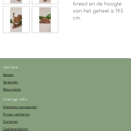
breed en de hoogte
van het geheel is 19.5
cm.
Service
Betalen
Verzenden
Retourneren
Overige info
Algemene voorwaarden
Privacy verklaring
Disclaimer
Cookieverklaring