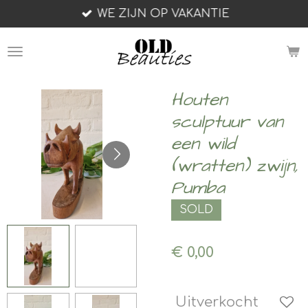
WE ZIJN OP VAKANTIE
Ga
direct
naar
de
hoofdinhoud
Houten
sculptuur van
een wild
(wratten) zwijn,
Pumba
SOLD
€ 0,00
Uitverkocht