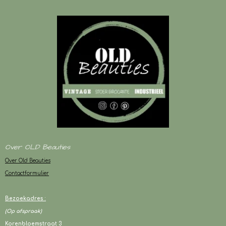
Over OLD Beauties
Over Old Beauties
Contactformulier
Bezoekadres :
(Op afspraak)
Korenbloemstraat 3