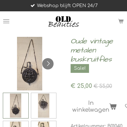
Webshop blijft OPEN 24/7
Ga
direct
naar
de
hoofdinhoud
Oude vintage
metalen
buskruitfles
Sale!
€ 25,00
€ 55,00
In
winkelwagen
Artikelnummer:
B01040