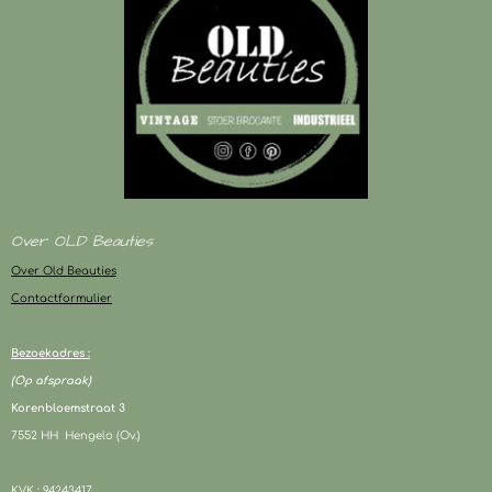
Over OLD Beauties
Over Old Beauties
Contactformulier
Bezoekadres :
(Op afspraak)
Korenbloemstraat 3
7552 HH Hengelo (Ov.)
KVK : 94243417