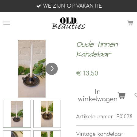
WE ZIJN OP VAKANTIE
Ga
direct
naar
de
hoofdinhoud
Oude tinnen
kandelaar
€ 13,50
In
winkelwagen
Artikelnummer:
B01038
Vintage kandelaar