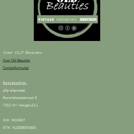
Over OLD Beauties
Over Old Beauties
Contactformulier
Bezoekadres :
(Op afspraak)
Korenbloemstraat 3
7552 HH Hengelo (Ov.)
KVK : 94243417
BTW : NL003080706B05