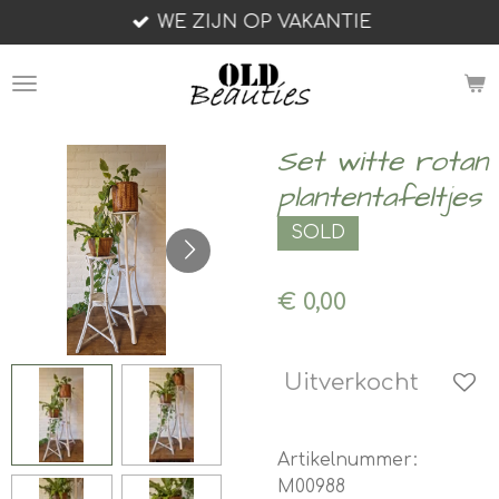
WE ZIJN OP VAKANTIE
Ga
direct
naar
de
hoofdinhoud
Set witte rotan
plantentafeltjes
SOLD
€ 0,00
Uitverkocht
Artikelnummer:
M00988