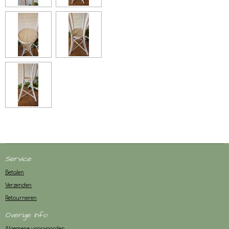
Service
Betalen
Verzenden
Retourneren
Overige info
Algemene voorwaarden