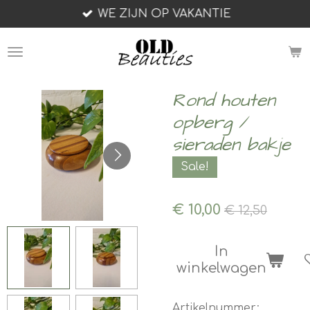
WE ZIJN OP VAKANTIE
Ga
direct
naar
de
hoofdinhoud
Rond houten
opberg /
sieraden bakje
Sale!
€ 10,00
€ 12,50
In
winkelwagen
Artikelnummer: