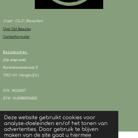
Over OLD Beauties
Over Old Beauties
Contactformulier
Bezoekadres :
(Op afspraak)
Korenbloemstraat 3
7552 HH Hengelo (Ov.)
KVK : 94243417
BTW : NL003080706B05
Deze website gebruikt cookies voor
© 2024 OLD Beauties I Alle rechten voorbehouden
analyse-doeleinden en/of het tonen van
Powered by
JouwWeb
advertenties. Door gebruik te blijven
maken van de site gaat u hiermee