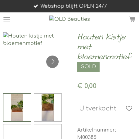
Webshop blijft OPEN 24/7
Ga
direct
naar
de
Houten kistje
hoofdinhoud
met
bloemenmotief
SOLD
€ 0,00
Uitverkocht
Artikelnummer:
M00385