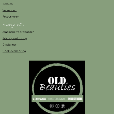
Betalen
Verzenden
Retourneren
Overige info
Algemene voorwaarden
Privacy verklaring
Disclaimer
Cookieverklaring