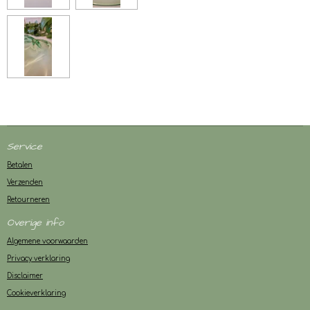
Service
Betalen
Verzenden
Retourneren
Overige info
Algemene voorwaarden
Privacy verklaring
Disclaimer
Cookieverklaring