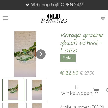
Webshop blijft OPEN 24/7
Ga
direct
naar
de
hoofdinhoud
Vintage groene
glazen schaal -
Lotus
Sale!
€ 22,50
€ 27,50
In
winkelwagen
Artikelnummer:
B00120