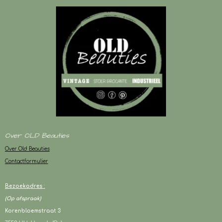
Over OLD Beauties
Over Old Beauties
Contactformulier
Bezoekadres :
(Op afspraak)
Korenbloemstraat 3