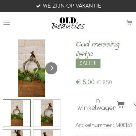
WE ZIJN OP VAKANTIE
Ga
direct
naar
de
hoofdinhoud
Oud messing
lijstje
SALE!!!
€ 5,00
€ 9,50
In
winkelwagen
Artikelnummer:
M00151