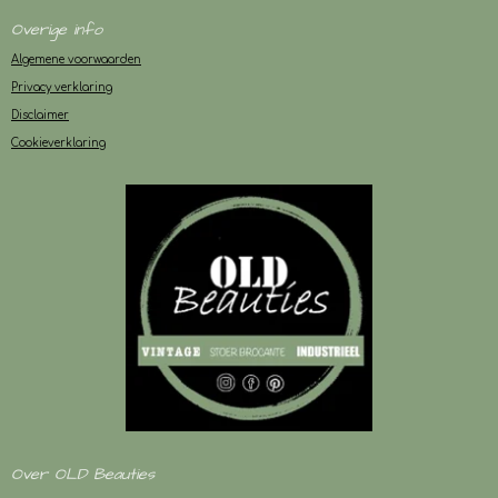
Overige info
Algemene voorwaarden
Privacy verklaring
Disclaimer
Cookieverklaring
Over OLD Beauties