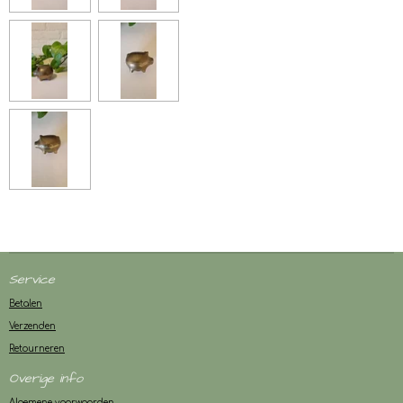
Service
Betalen
Verzenden
Retourneren
Overige info
Algemene voorwaarden