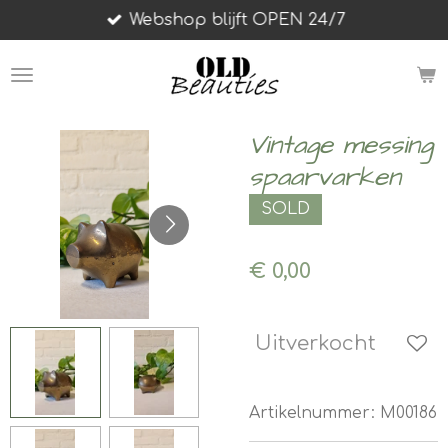
Webshop blijft OPEN 24/7
Ga
direct
naar
de
hoofdinhoud
Vintage messing
spaarvarken
SOLD
€ 0,00
Uitverkocht
Artikelnummer:
M00186