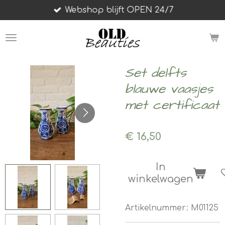
Webshop blijft OPEN 24/7
Ga
direct
naar
de
hoofdinhoud
Set delfts
blauwe vaasjes
met certificaat
€ 16,50
In
winkelwagen
Artikelnummer:
M01125