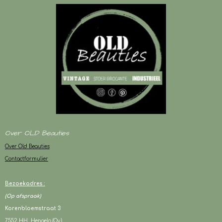
Over OLD Beauties
Over Old Beauties
Contactformulier
Bezoekadres :
(Op afspraak)
Korenbloemstraat 3
7552 HH Hengelo (Ov.)