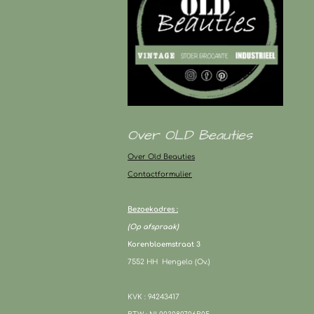
Over OLD Beauties
Over Old Beauties
Contactformulier
Bezoekadres :
(Op afspraak)
Korenbloemstraat 3
7552 HH Hengelo (Ov.)
KVK : 94243417