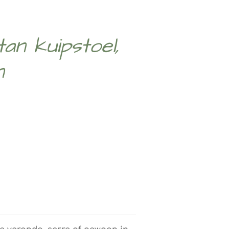
an kuipstoel,
n