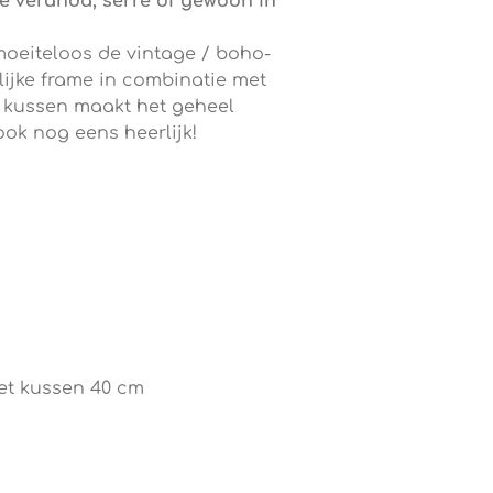
je veranda, serre of gewoon in
moeiteloos de vintage / boho-
rlijke frame in combinatie met
e kussen maakt het geheel
 ook nog eens heerlijk!
et kussen 40 cm