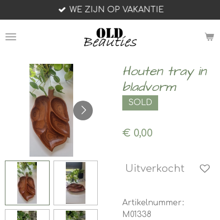
WE ZIJN OP VAKANTIE
Ga
direct
naar
de
hoofdinhoud
Houten tray in
bladvorm
SOLD
€ 0,00
Uitverkocht
Artikelnummer:
M01338