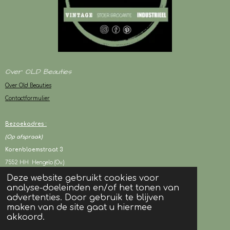
Over OLD Beauties
Over Old Beauties
Contactformulier
Bezoekadres :
(Op afspraak)
Korenbloemstraat 3
7552 HH Hengelo (Ov.)
Deze website gebruikt cookies voor
analyse-doeleinden en/of het tonen van
KVK : 94243417
advertenties. Door gebruik te blijven
BTW : NL003080706B05
maken van de site gaat u hiermee
akkoord.