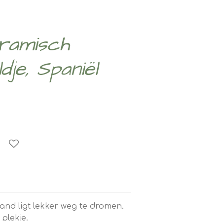
eramisch
je, Spaniël
stand ligt lekker weg te dromen.
plekje.