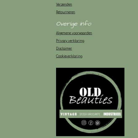
Verzenden
Retourneren
Overige info
Algemene voorwaarden
Privacy verklaring
Disclaimer
Cookieverklaring