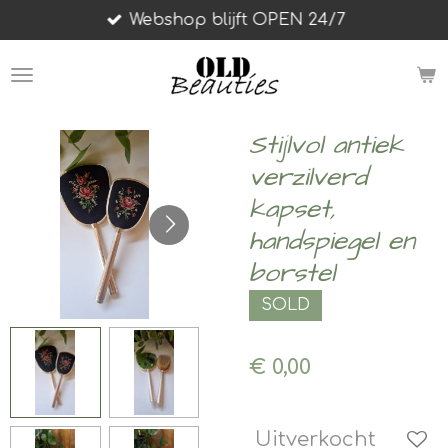
Webshop blijft OPEN 24/7
Ga
direct
naar
de
hoofdinhoud
Stijlvol antiek
verzilverd
kapset,
handspiegel en
borstel
SOLD
€ 0,00
Uitverkocht