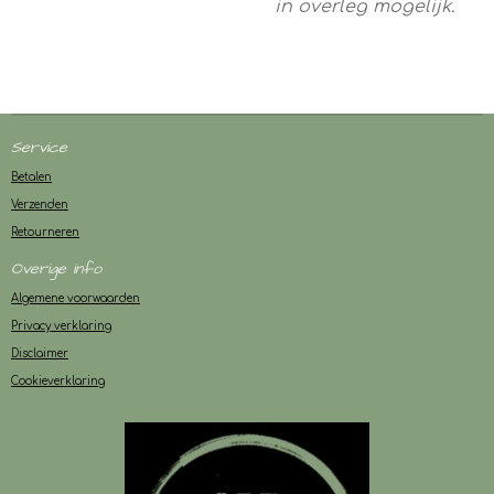
in overleg mogelijk.
Service
Betalen
Verzenden
Retourneren
Overige info
Algemene voorwaarden
Privacy verklaring
Disclaimer
Cookieverklaring