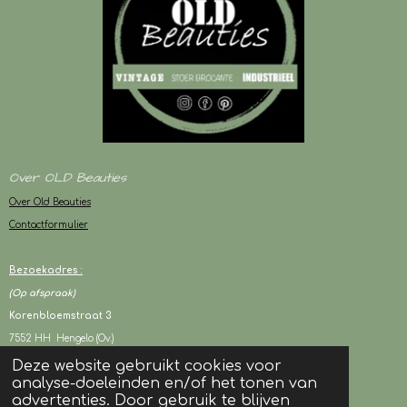
Over OLD Beauties
Over Old Beauties
Contactformulier
Bezoekadres :
(Op afspraak)
Korenbloemstraat 3
7552 HH Hengelo (Ov.)
Deze website gebruikt cookies voor
analyse-doeleinden en/of het tonen van
KVK : 94243417
advertenties. Door gebruik te blijven
BTW : NL003080706B05