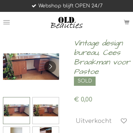
Webshop blijft OPEN 24/7
Ga
direct
naar
de
hoofdinhoud
Vintage design
bureau, Cees
Braakman voor
Pastoe
SOLD
€ 0,00
Uitverkocht