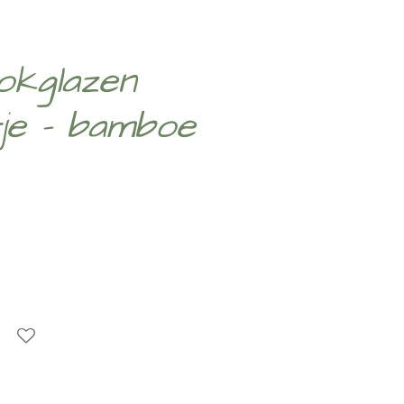
okglazen
tje - bamboe