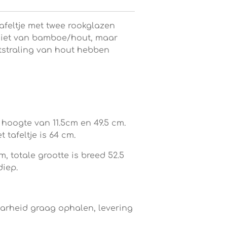
tafeltje met twee rookglazen
 niet van bamboe/hout, maar
tstraling van hout hebben
hoogte van 11.5cm en 49.5 cm.
 tafeltje is 64 cm.
m, totale grootte is breed 52.5
iep.
arheid graag ophalen, levering