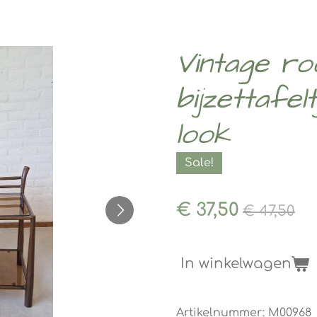
Vintage ro
bijzettafel
look
Sale!
€ 37,50
€ 47,50
In winkelwagen
Artikelnummer:
M00968