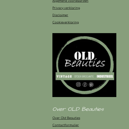
Algemene voorwaarden
Privacy verklaring
Disclaimer
Cookieverklaring
Over OLD Beauties
Over Old Beauties
Contactformulier