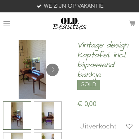
WE ZIJN OP VAKANTIE
Ga
direct
naar
de
hoofdinhoud
Vintage design
kaptafel, incl.
bijpassend
bankje
SOLD
€ 0,00
Uitverkocht