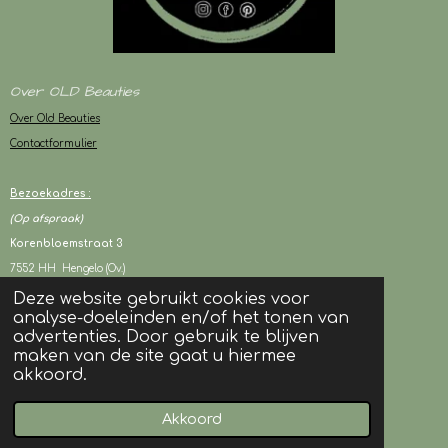
Over OLD Beauties
Over Old Beauties
Contactformulier
Bezoekadres :
(Op afspraak)
Korenbloemstraat 3
7552 HH Hengelo (Ov.)
Deze website gebruikt cookies voor
analyse-doeleinden en/of het tonen van
KVK : 94243417
advertenties. Door gebruik te blijven
BTW : NL003080706B05
maken van de site gaat u hiermee
akkoord.
© 2024 OLD Beauties I Alle rechten voorbehouden
Akkoord
Powered by
JouwWeb